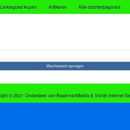
Linktegoed kopen
Artikelen
Alle dochterpagina's
ight © 2021 Onderdeel van
BaakmanMedia
&
Vrolijk Internet S