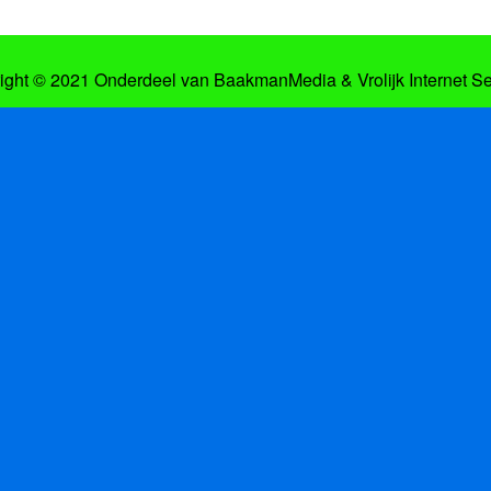
ight © 2021 Onderdeel van
BaakmanMedia
&
Vrolijk Internet S