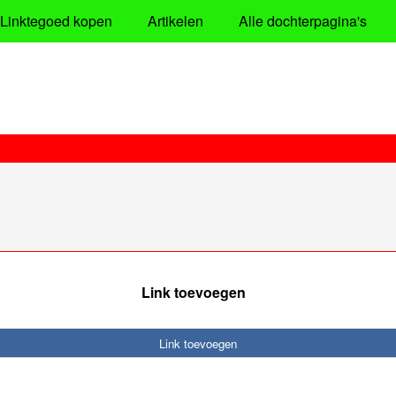
Linktegoed kopen
Artikelen
Alle dochterpagina's
Link toevoegen
Link toevoegen