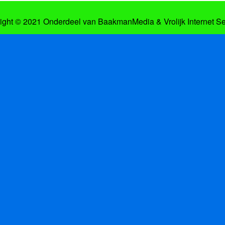
ight © 2021 Onderdeel van
BaakmanMedia
&
Vrolijk Internet S