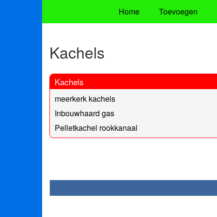
Home
Toevoegen
Kachels
Kachels
meerkerk kachels
Inbouwhaard gas
Pelletkachel rookkanaal