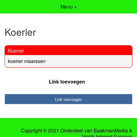
Menu +
Koerier
Koerier
koerier maarssen
Link toevoegen
Link toevoegen
Copyright © 2021 Onderdeel van
BaakmanMedia
&
Vrolijk Internet Services